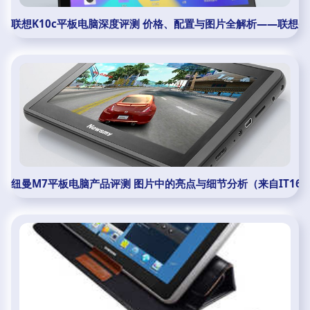
联想K10c平板电脑深度评测 价格、配置与图片全解析——联想e
纽曼M7平板电脑产品评测 图片中的亮点与细节分析（来自IT168