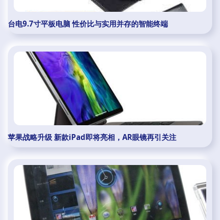
台电9.7寸平板电脑 性价比与实用并存的智能终端
苹果战略升级 新款iPad即将亮相，AR眼镜再引关注