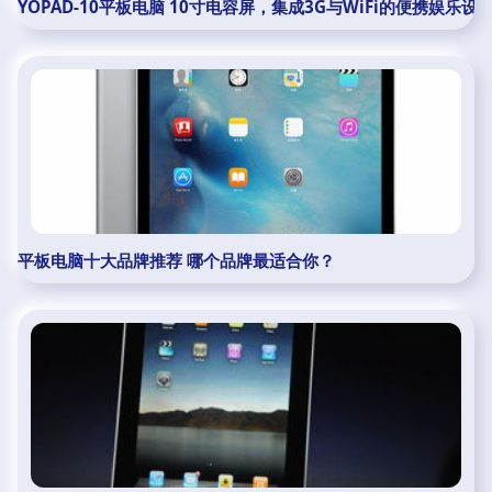
YOPAD-10平板电脑 10寸电容屏，集成3G与WiFi的便携娱乐设
平板电脑十大品牌推荐 哪个品牌最适合你？