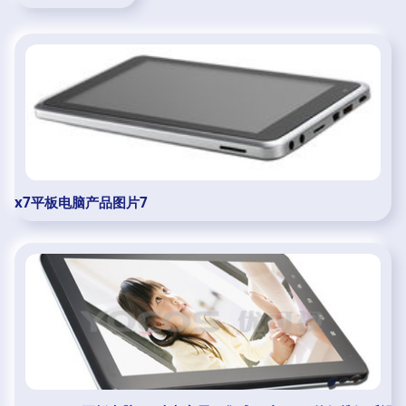
x7平板电脑产品图片7