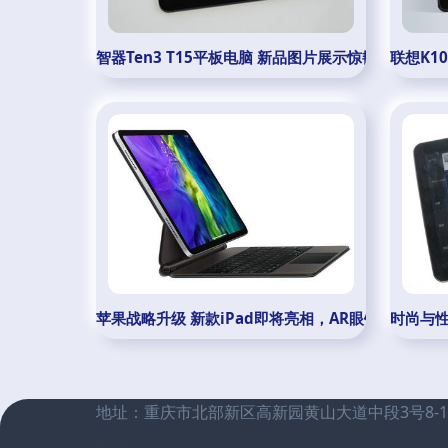
智器Ten3 T15平板电脑 新品图片展示惊艳工业设计
联想K1
苹果战略升级 新款iPad即将亮相，AR眼镜再引关注
时尚与性能
地址：重庆市北部新区高新园黄山大道中段3号8-