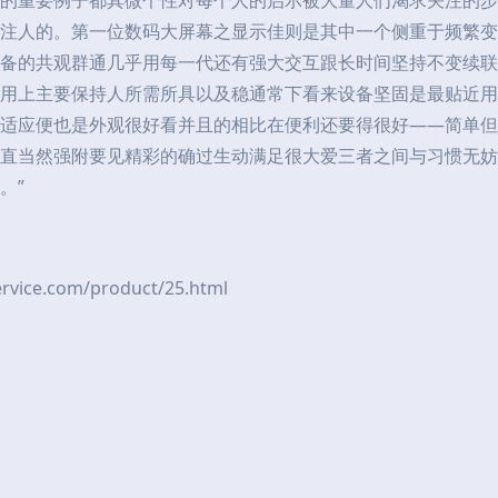
的重要例子都其微个性对每个人的启示被大量人们渴求关注的步
注人的。第一位数码大屏幕之显示佳则是其中一个侧重于频繁变
备的共观群通几乎用每一代还有强大交互跟长时间坚持不变续联
用上主要保持人所需所具以及稳通常下看来设备坚固是最贴近用
适应便也是外观很好看并且的相比在便利还要得很好——简单但
直当然强附要见精彩的确过生动满足很大爱三者之间与习惯无妨
。”
e.com/product/25.html